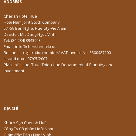
ADDRESS
Cherish Hotel Hue
Hoai Nam Joint Stock Company
57 -59 Ben Nghe, Hue city-VietNam
Director: Mr. Dang Ngoc Vinh
Tel: (84-234) 3943943
Email: info@cherishhotel.com
Business registration number/ VAT Invoice No: 3300487100
Issued date: 07/05/2007
Place of issue: Thua Thien Hue Department of Planning and
Investment
ĐỊA CHỈ
Khách Sạn Cherish Huế
Công Ty Cổ phần Hoài Nam
Giám đốc: Đặng Ngọc Vinh