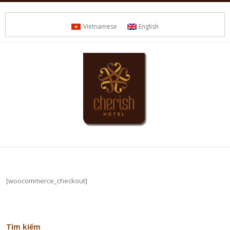
Vietnamese
English
[woocommerce_checkout]
Tìm kiếm