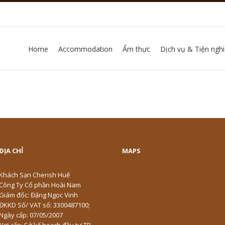
Home
Accommodation
Ẩm thực
Dịch vụ & Tiện nghi
ĐỊA CHỈ
MAPS
Khách Sạn Cherish Huế
Công Ty Cổ phần Hoài Nam
Giám đốc: Đặng Ngọc Vinh
ĐKKD Số/ VAT số: 3300487100;
Ngày cấp: 07/05/2007
Nơi cấp: Sở kế hoạch đầu tư TP