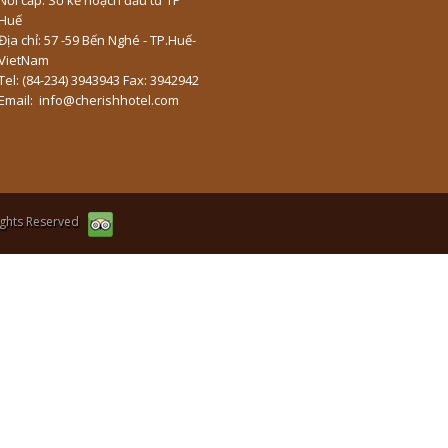
Huế
Địa chỉ: 57 -59 Bến Nghé - TP.Huế-
VietNam
Tel: (84-234) 3943943 Fax: 3942942
Email: info@cherishhotel.com
ights Reserved