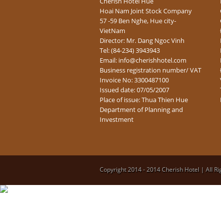
Cherish Hotel Hue
Hoai Nam Joint Stock Company
57 -59 Ben Nghe, Hue city-
VietNam
Director: Mr. Dang Ngoc Vinh
Tel: (84-234) 3943943
Email: info@cherishhotel.com
Business registration number/ VAT
Invoice No: 3300487100
Issued date: 07/05/2007
Place of issue: Thua Thien Hue
Department of Planning and
Investment
Copyright 2014 - 2014 Cherish Hotel | All R