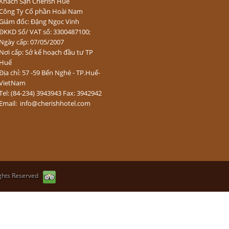
Khách Sạn Cherish Huế
Công Ty Cổ phần Hoài Nam
Giám đốc: Đặng Ngọc Vinh
ĐKKD Số/ VAT số: 3300487100;
Ngày cấp: 07/05/2007
Nơi cấp: Sở kế hoạch đầu tư TP
Huế
Địa chỉ: 57 -59 Bến Nghé - TP.Huế-
VietNam
Tel: (84-234) 3943943 Fax: 3942942
Email: info@cherishhotel.com
ights Reserved