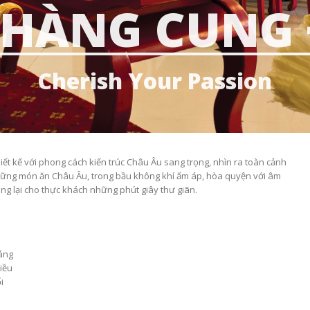
 HÀNG CUNG 
____________________________
Cherish Your Passion
ết kế với phong cách kiến trúc Châu Âu sang trọng, nhìn ra toàn cảnh
ững món ăn Châu Âu, trong bầu không khí ấm áp, hòa quyện với âm
ng lại cho thực khách những phút giây thư giãn.
áng
iều
i