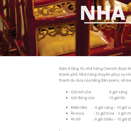
NHÀ
__________
Nằm ở tầng 10, nhà hàng Cherish được thi
thành phố. Nhà hàng chuyên phục vụ nh
thanh du dưa của tiếng đàn piano, sẽ ma
Giờ mở cửa : 6 giờ sáng
Giờ đóng cửa : 10 giờ tối
Điểm tâm : 6 giờ sáng – 10 giờ s
Ăn trưa : 12 giờ trưa – 3 giờ ch
Ăn tối : 6 giờ chiều – 10 giờ tố