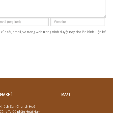
 của tôi, email, và trang web trong trình duyệt này cho lần bình luận kế
ĐỊA CHỈ
MAPS
Khách Sạn Cherish Huế
Công Ty Cổ phần Hoài Nam